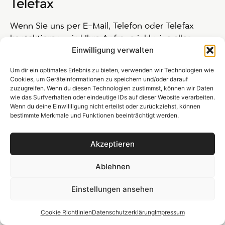
Telefax
Wenn Sie uns per E-Mail, Telefon oder Telefax
kontaktieren, wird Ihre Anfrage inklusive aller
Einwilligung verwalten
daraus hervorgehenden personenbezogenen
Daten (Name, Anfrage) zum Zwecke der
Um dir ein optimales Erlebnis zu bieten, verwenden wir Technologien wie
Bearbeitung Ihres Anliegens bei uns gespeichert
Cookies, um Geräteinformationen zu speichern und/oder darauf
und verarbeitet. Diese Daten geben wir nicht ohne
zuzugreifen. Wenn du diesen Technologien zustimmst, können wir Daten
wie das Surfverhalten oder eindeutige IDs auf dieser Website verarbeiten.
Ihre Einwilligung weiter.
Wenn du deine Einwillligung nicht erteilst oder zurückziehst, können
bestimmte Merkmale und Funktionen beeinträchtigt werden.
Die Verarbeitung dieser Daten erfolgt auf
Grundlage von Art. 6 Abs. 1 lit. b DSGVO, sofern
Akzeptieren
Ihre Anfrage mit der Erfüllung eines Vertrags
zusammenhängt oder zur Durchführung
Ablehnen
vorvertraglicher Maßnahmen erforderlich ist. In
allen übrigen Fällen beruht die Verarbeitung auf
Einstellungen ansehen
unserem berechtigten Interesse an der effektiven
Bearbeitung der an uns gerichteten Anfragen (Art.
Cookie Richtlinien
Datenschutzerklärung
Impressum
6 Abs. 1 lit. f DSGVO) oder auf Ihrer Einwilligung